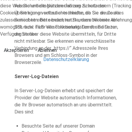
diese Website und die Nutzererfahrung zu verbessern (Tracking
Aus Sicherheitsgründen und zum Schutz der
Cookies). Sie können selbst entscheiden, ob Sie die Cookies
Übertragung vertraulicher Inhalte, die Sie an uns als
zulassen möchten. Bitte beachten Sie, dass bei einer Ablehnung
Seitenbetreiber senden, nutzt unsere Website eine
womöglich nicht mehr alle Funktionalitäten der Seite zur
SSL-bzw. TLS-Verschlüsselung. Damit sind Daten,
Verfügung stehen.
die Sie über diese Website übermitteln, für Dritte
nicht mitlesbar. Sie erkennen eine verschlüsselte
Verbindung an der „https://“ Adresszeile Ihres
Akzeptieren
Ablehnen
Browsers und am Schloss-Symbol in der
Datenschutzerklärung
Browserzeile.
Server-Log-Dateien
In Server-Log-Dateien erhebt und speichert der
Provider der Website automatisch Informationen,
die Ihr Browser automatisch an uns übermittelt.
Dies sind:
Besuchte Seite auf unserer Domain